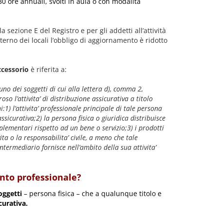
30 ore annuali, svolti in aula o con modalità
la sezione E del Registro e per gli addetti all’attività
nterno dei locali l’obbligo di aggiornamento è ridotto
ccessorio
è riferita a:
uno dei soggetti di cui alla lettera d), comma 2,
roso l’attivita’ di distribuzione assicurativa a titolo
i:1) l’attivita’ professionale principale di tale persona
assicurativa;2) la persona fisica o giuridica distribuisce
plementari rispetto ad un bene o servizio;3) i prodotti
ta o la responsabilita’ civile, a meno che tale
’intermediario fornisce nell’ambito della sua attivita’
ento professionale?
soggetti
– persona fisica – che a qualunque titolo e
curativa.