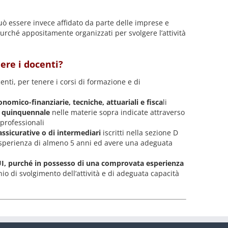
ò essere invece affidato da parte delle imprese e
purché appositamente organizzati per svolgere l’attività
ere i docenti?
nti, per tenere i corsi di formazione e di
onomico-finanziarie, tecniche, attuariali e fisca
li
o quinquennale
nelle materie sopra indicate attraverso
 professionali
assicurative o di intermediari
iscritti nella sezione D
sperienza di almeno 5 anni ed avere una adeguata
l RUI, purché in possesso di una comprovata esperienza
 di svolgimento dell’attività e di adeguata capacità