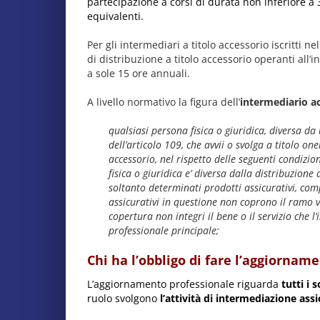
partecipazione a corsi di durata non inferiore a 
equivalenti.
Per gli intermediari a titolo accessorio iscritti nel
di distribuzione a titolo accessorio operanti all’i
a sole 15 ore annuali.
A livello normativo la figura dell’
intermediario a
qualsiasi persona fisica o giuridica, diversa da 
dell’articolo 109, che avvii o svolga a titolo one
accessorio, nel rispetto delle seguenti condizion
fisica o giuridica e’ diversa dalla distribuzione 
soltanto determinati prodotti assicurativi, com
assicurativi in questione non coprono il ramo vi
copertura non integri il bene o il servizio che l
professionale principale;
Chi ha l’obbligo di fare l’aggiornam
L’aggiornamento professionale riguarda
tutti i 
ruolo svolgono
l’attività di intermediazione assi