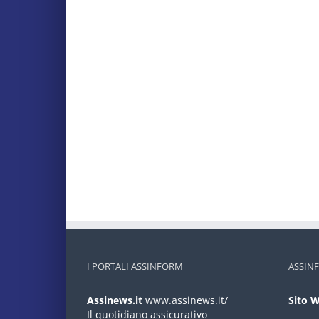
I PORTALI ASSINFORM
ASSIN
Assinews.it
www.assinews.it/
Sito 
Il quotidiano assicurativo