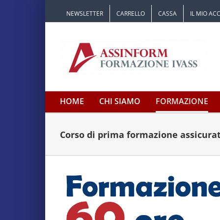
Salta
NEWSLETTER
CARRELLO
CASSA
IL MIO A
al
contenuto
HOME
CHI SIAMO
FORMAZIONE
Corso di prima formazione assicurat